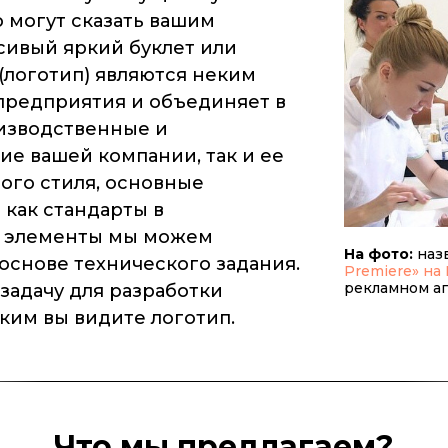
 могут сказать вашим
сивый яркий буклет или
 (логотип) являются неким
предприятия и объединяет в
оизводственные и
ие вашей компании, так и ее
ого стиля, основные
как стандарты в
и элементы мы можем
На фото:
наз
а основе технического задания.
Premiere» на
рекламном аг
задачу для разработки
аким вы видите логотип.
Что мы предлагаем?