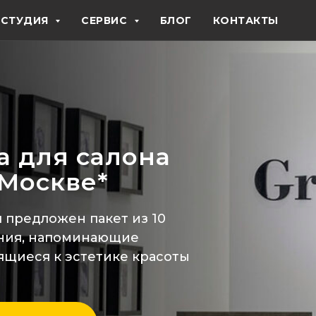
РЕКЛА
СТУДИЯ
СЕРВИС
БЛОГ
КОНТАКТЫ
а для салона
 Москве*
 предложен пакет из 10
вания, напоминающие
ящиеся к эстетике красоты