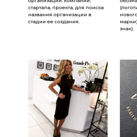
организации, компании,
обозн
стартапа, проекта, для поиска
(логот
названия организации в
нового
стадии ее создания.
марки)
знак).