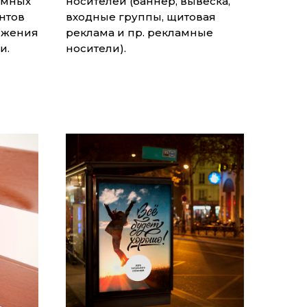
амных
носителей (баннер, вывеска,
нтов
входные группы, щитовая
ижения
реклама и пр. рекламные
и.
носители).