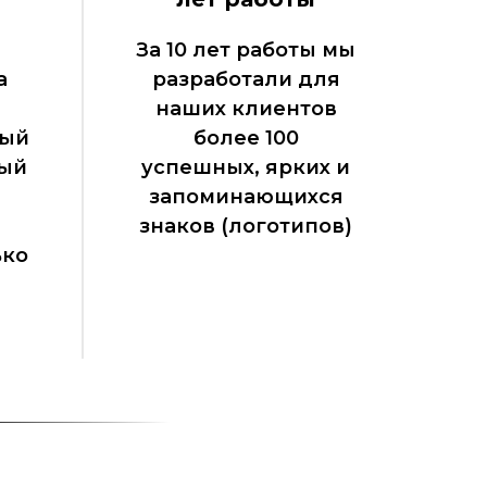
За 10 лет работы мы
а
разработали для
наших клиентов
ный
более 100
рый
успешных, ярких и
запоминающихся
знаков (логотипов)
ько