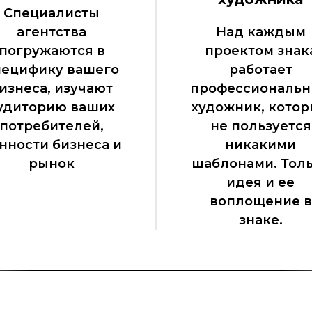
Специалисты
агентства
Над каждым
погружаются в
проектом знак
пецифику вашего
работает
изнеса, изучают
профессиональ
удиторию ваших
художник, кото
потребителей,
не пользуется
нности бизнеса и
никакими
рынок
шаблонами. Тол
идея и ее
воплощение в
знаке.