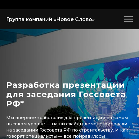
Группа компаний «Новое Слово»
Разработка презентации
для заседания Госсовета
РФ*
Мы впервые «работали» для презентаций на самом
высоком уровне — наши слайды демонстрировали
на заседании Госсовета РФ по строительству. И как
говорят специалисты — все понравилось!