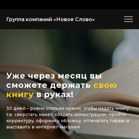
Группа компаний «Новое Слово»
Уже через месяц вы
сможете держать
свою
книгу
в руках!
30 дней – ровно столько нужно, чтобы издать книгу,
т.е. сверстать макет, создать иллюстрации, пройти
корректуру, оформить обложку, отпечатать тираж и
выставить в интернет-магазин!